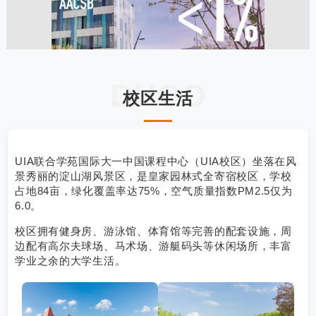
DHOO
校区生活
UIA联合学苑国际大一中国课程中心（UIA校区）坐落在风
景秀丽的淀山湖风景区，是皇家园林式全寄宿校区，学校
占地84亩，绿化覆盖率达75%，空气质量指数PM2.5仅为
6.0。
校区拥有健身房、游泳馆、体育馆等完善的配套设施，周
边配有高尔夫球场、马术场、游艇码头等休闲场所，丰富
学业之余的大学生活。