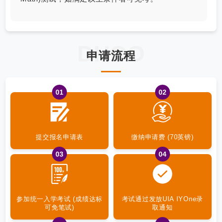
DHOO
申请流程
01
02
提交报名申请表
缴纳申请费 (70英镑)
03
04
参加统一入学考试 (成绩达标
考试通过发放UIA IYOne录
可免笔试)
取通知